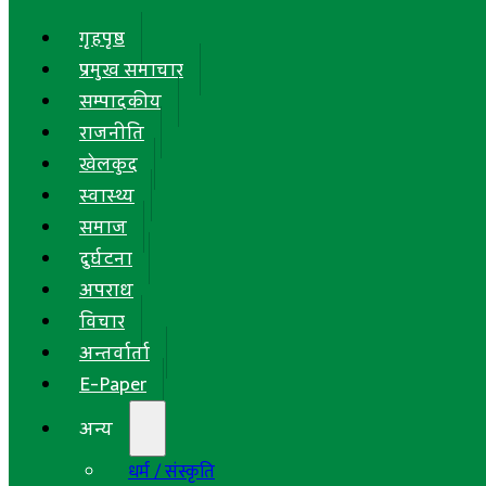
गृहपृष्ठ
प्रमुख समाचार
सम्पादकीय
राजनीति
खेलकुद
स्वास्थ्य
समाज
दुर्घटना
अपराध
विचार
अन्तर्वार्ता
E-Paper
अन्य
धर्म / संस्कृति