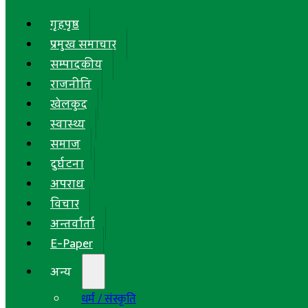
गृहपृष्ठ
प्रमुख समाचार
सम्पादकीय
राजनीति
खेलकुद
स्वास्थ्य
समाज
दुर्घटना
अपराध
विचार
अन्तर्वार्ता
E-Paper
अन्य
धर्म / संस्कृति