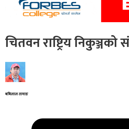
चितवन राष्ट्रिय निकुञ्जको स
बबिलाल तामाङ