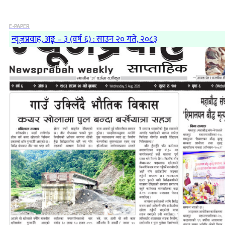
E-PAPER
न्यूजप्रवाह, अङ्क – ३ (वर्ष ६) : साउन २० गते, २०८३