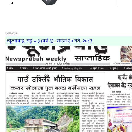
E-PAPER
न्यूजप्रवाह, अङ्क – ३ (वर्ष ६) : साउन २० गते, २०८३