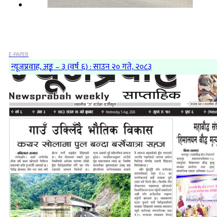
E-PAPER
न्यूजप्रवाह, अङ्क – ३ (वर्ष ६) : साउन २० गते, २०८३