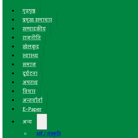
गृहपृष्ठ
प्रमुख समाचार
सम्पादकीय
राजनीति
खेलकुद
स्वास्थ्य
समाज
दुर्घटना
अपराध
विचार
अन्तर्वार्ता
E-Paper
अन्य
धर्म / संस्कृति