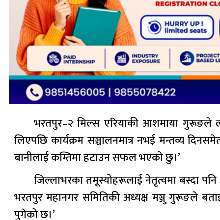
भरतपुर–२ मिल्स एरियाकी आशमाया गुरूङले ल
लिएपछि कार्यक्रम सञ्चालनमात्र नभई मन्तव्य दिनसमे
बानीलाई कम्तिमा हटाउन सफल भएको छु।’
जिल्लाभरका तमूस्योहरूलाई नेतृत्वमा बस्दा पन
भरतपुर महानगर समितिकी अध्यक्ष मञ्जु गुरूङले बताइ
पुगेको छ।’