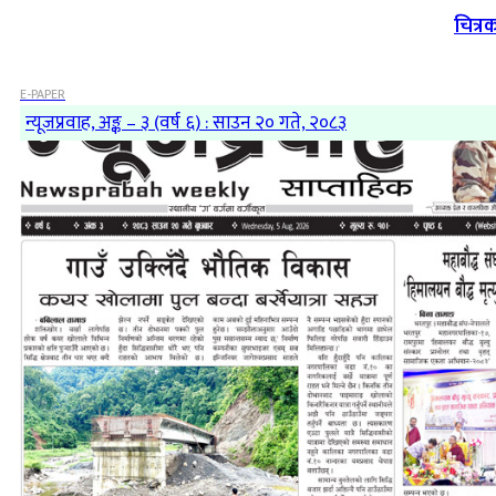
चित्र
E-PAPER
न्यूजप्रवाह, अङ्क – ३ (वर्ष ६) : साउन २० गते, २०८३