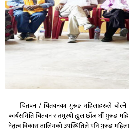
चितवन / चितवनका गुरूङ महिलाहरूले बोल्ने कल
कार्यसमिति चितवन र तमूस्यो ह्युल छोँज धीँ गुरूङ म
नेतृत्व विकास तालिमको उपस्थितिले पनि गुरूङ महिल