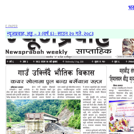
भर
E-PAPER
न्यूजप्रवाह, अङ्क – ३ (वर्ष ६) : साउन २० गते, २०८३