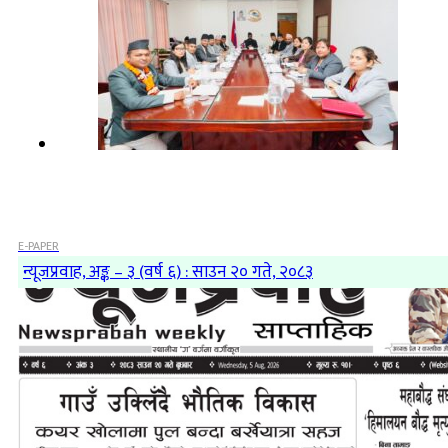
E-PAPER
न्यूजप्रवाह, अङ्क – ३ (वर्ष ६) : साउन २० गते, २०८३