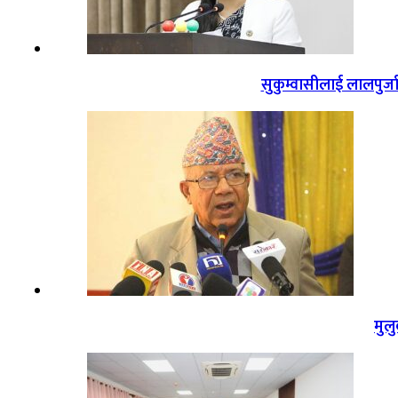
सुकुम्वासीलाई लालपुर्ज
मुल