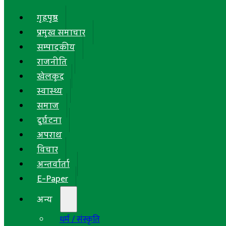
गृहपृष्ठ
प्रमुख समाचार
सम्पादकीय
राजनीति
खेलकुद
स्वास्थ्य
समाज
दुर्घटना
अपराध
विचार
अन्तर्वार्ता
E-Paper
अन्य
धर्म / संस्कृति