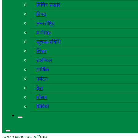
विचित्र संसार
विपद्
अन्तर्राष्ट्रिय
मनोरञ्जन
सूचना-प्रविधि
शिक्षा
राशीफल
आर्थिक
पर्यटन
देश
मौसम
भिडियो
२०८३ श्रावण २३, शनिबार