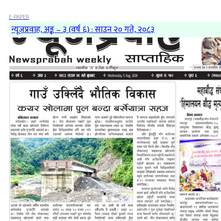
E-PAPER
न्यूजप्रवाह, अङ्क – ३ (वर्ष ६) : साउन २० गते, २०८३