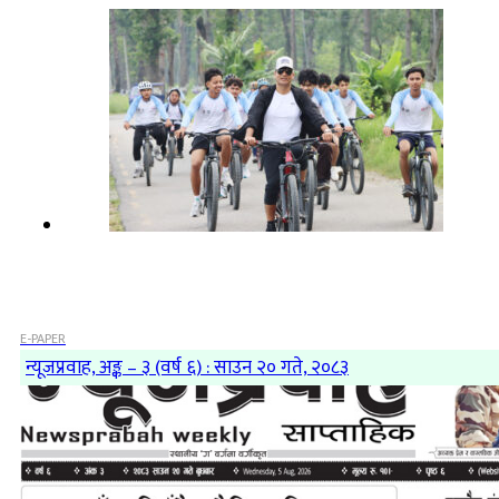
E-PAPER
न्यूजप्रवाह, अङ्क – ३ (वर्ष ६) : साउन २० गते, २०८३