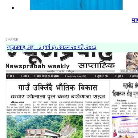
मा
E-PAPER
न्यूजप्रवाह, अङ्क – ३ (वर्ष ६) : साउन २० गते, २०८३