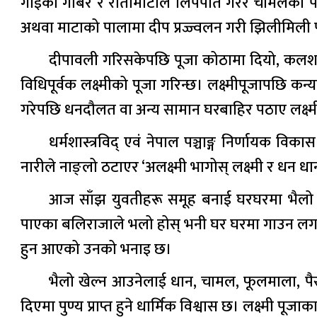
गाईको गोबर र रातोमाटोले लिपपोत गरेर चामलको पीठो 
अथवा माटाको पालामा दीप प्रज्ज्वलन गरी झिलीमिली प
दीपावली गरिसकेपछि पूजा कोठामा दियो, कलश 
विधिपूर्वक लक्ष्मीको पूजा गरिन्छ। लक्ष्मीपूजापछि कन
गरेपछि धनदौलत वा अन्य सामान घरबाहिर पठाए लक्ष्मी ब
धर्मशास्त्रविद् एवं नेपाल पञ्चाङ्ग निर्णायक व
नारीले नाङ्लो ठटाएर ‘अलक्ष्मी भागोस् लक्ष्मी र धन ध
आज साँझ युवतीहरू समूह बनाई घरघरमा भैलो खेल्
पाएका बलिराजाले भलो होस् भनी घर घरमा गाउन लगाएक
हुन आएको उनको भनाइ छ।
भैलो खेल्न आउनेलाई धान, चामल, फूलमाला, पैसा
दिएमा पुण्य प्राप्त हुने धार्मिक विश्वास छ। लक्ष