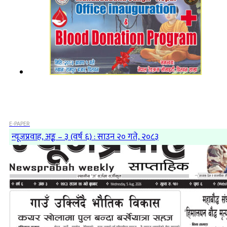
E-PAPER
न्यूजप्रवाह, अङ्क – ३ (वर्ष ६) : साउन २० गते, २०८३