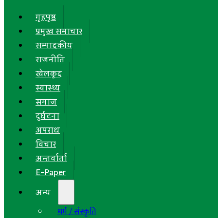
गृहपृष्ठ
प्रमुख समाचार
सम्पादकीय
राजनीति
खेलकुद
स्वास्थ्य
समाज
दुर्घटना
अपराध
विचार
अन्तर्वार्ता
E-Paper
अन्य
धर्म / संस्कृति