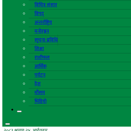
विचित्र संसार
विपद्
अन्तर्राष्ट्रिय
मनोरञ्जन
सूचना-प्रविधि
शिक्षा
राशीफल
आर्थिक
पर्यटन
देश
मौसम
भिडियो
२०८३ श्रावण २४, आईतवार