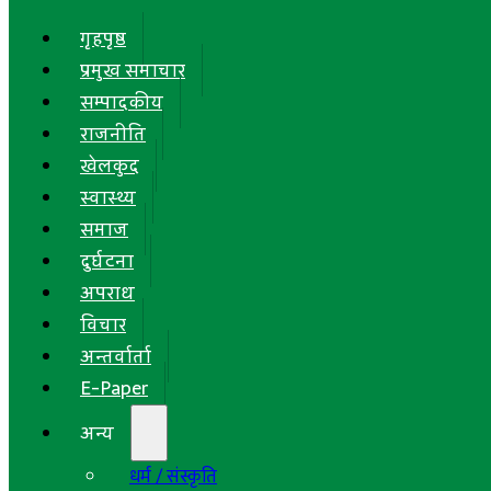
गृहपृष्ठ
प्रमुख समाचार
सम्पादकीय
राजनीति
खेलकुद
स्वास्थ्य
समाज
दुर्घटना
अपराध
विचार
अन्तर्वार्ता
E-Paper
अन्य
धर्म / संस्कृति