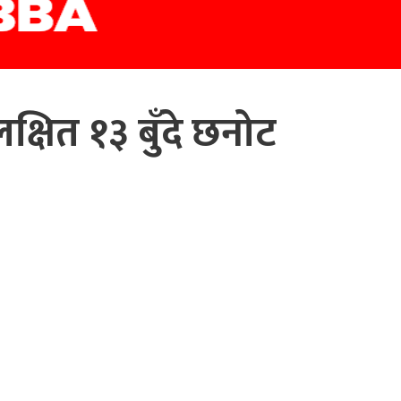
क्षित १३ बुँदे छनोट