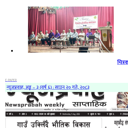
चित्र
E-PAPER
न्यूजप्रवाह, अङ्क – ३ (वर्ष ६) : साउन २० गते, २०८३