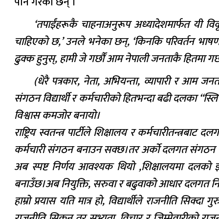
पनि गरेका छन् ।
‘तपाईंहरूकै चाहनाअनुरूप अध्यादेशमार्फत यी वि
चाहिएको छ,’ उनले भनेका छन्, ‘किनकि परिवर्तन भाषण
ढुक्क हुनुस्, हामी जे गर्छौं आम नेपाली जनताकै हितमा गर्छौ
(धेरै पत्रकार, नेता, अभियन्ता, व्यापारी र आम जनताले
संगठन विद्यार्थी र कर्मचारीको हितभन्दा बढी दलका “स्लि
विश्वास कमजोर बनायो।
राष्ट्रिय स्वतन्त्र पार्टीले शिक्षालय र कर्मचारीतन्त्
कर्मचारी संगठन बनाउन सक्छ।तर अर्को दलगत संगठन थप्द
अब स्पष्ट निर्णय आवश्यक थियो ,शिक्षालयमा दलको झण
बनाउँछ।अब नियुक्ति, सरुवा र बढुवाको आधार दलगत निकटत
हाम्रो प्रयास यति मात्र हो, विद्यार्थीले राजनीति सिक्दा
राजनीति सिकून् तर सभ्यता, विचार र जिम्मेवारीको राजन