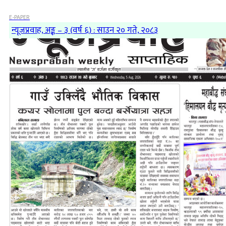
E-PAPER
न्यूजप्रवाह, अङ्क – ३ (वर्ष ६) : साउन २० गते, २०८३