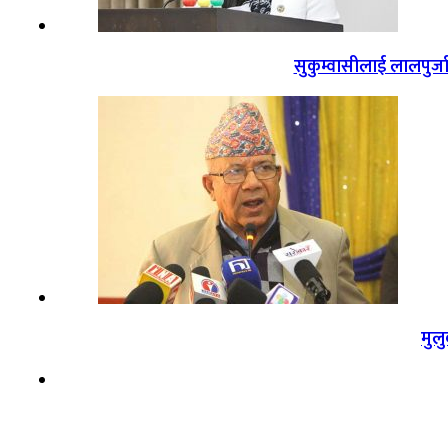
सुकुम्वासीलाई लालपुर्ज
मुल