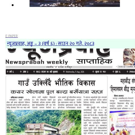
E-PAPER
न्यूजप्रवाह, अङ्क – ३ (वर्ष ६) : साउन २० गते, २०८३