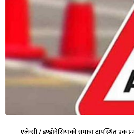
एजेन्सी / इण्डोनेसियाको सुमात्रा टापुस्थित एक 