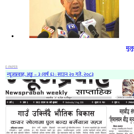
मुल
E-PAPER
न्यूजप्रवाह, अङ्क – ३ (वर्ष ६) : साउन २० गते, २०८३