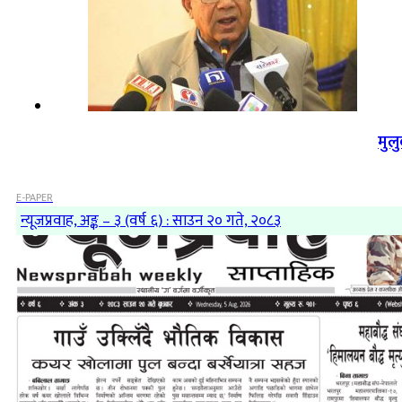
मुल
E-PAPER
न्यूजप्रवाह, अङ्क – ३ (वर्ष ६) : साउन २० गते, २०८३