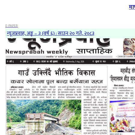
मा
E-PAPER
न्यूजप्रवाह, अङ्क – ३ (वर्ष ६) : साउन २० गते, २०८३