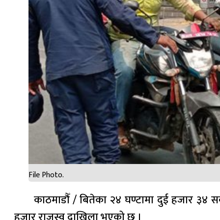
File Photo.
काठमाडौँ / बितेका २४ घण्टामा दुई हजार ३४
हजार राजस्व दाखिला भएको छ ।