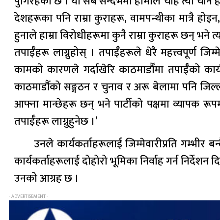
पुगिरहेको छ । यो सबै सन्दर्भमा हामीले चाहे त्यो चीन ह
देशहरूका पनि राम्रा कुराहरू, वामपन्थीका मात्रै होइन
हुनाले हाम्रा विरोधीहरूमा कुनै राम्रा कुराहरू छन् भने
तपाईँहरू लाग्नुहोस् । तपाईँहरूले धेरै महत्त्वपूर्ण 
कामको कारणले गर्दाखेरि काठमाडौँमा तपाईँको कार्य
काठमाडौँको सङ्गठन र चुनाव र अरू बेलामा पनि जिल्ला
आफ्ना मान्छेहरू छन् भने पार्टीको पक्षमा व्यापक रू
तपाईँहरू लाग्नुहुनेछ ।’
उनले कार्यकर्ताहरूलाई जिम्मेवारीप्रति गम्भीर बन
कार्यकर्ताहरूलाई दोहोरो भूमिका निर्वाह गर्न निर्दे
उनको आग्रह छ ।
- ADVERTISEMENT -