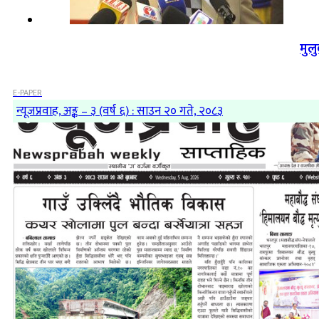
मुल
E-PAPER
न्यूजप्रवाह, अङ्क – ३ (वर्ष ६) : साउन २० गते, २०८३