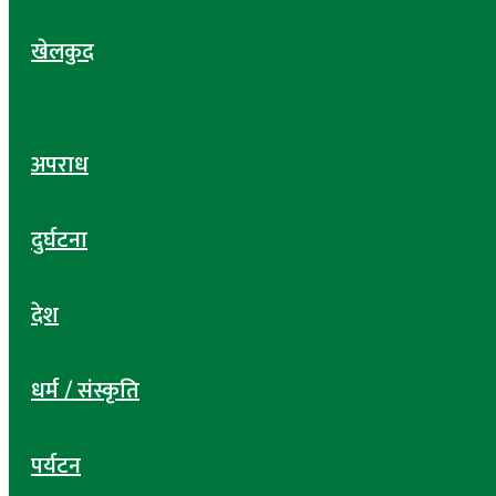
खेलकुद
अपराध
दुर्घटना
देश
धर्म / संस्कृति
पर्यटन