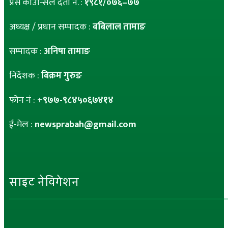
प्रेस काउन्सिल दर्ता नं. :
१९८१/०७६–७७
अध्यक्ष / प्रधान सम्पादक :
बबिलाल तामाङ
सम्पादक :
अनिषा तामाङ
निर्देशक :
बिक्रम गुरुङ
फोन नं :
+९७७-९८४५०६७४१४
ई-मेल :
newsprabah@gmail.com
साइट नेविगेशन