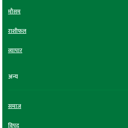
मौसम
राशीफल
व्यापार
अन्य
समाज
विपद्