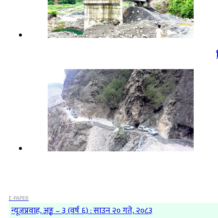
E-PAPER
न्यूजप्रवाह, अङ्क – ३ (वर्ष ६) : साउन २० गते, २०८३