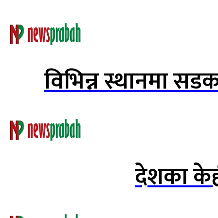
विभिन्न स्थानमा सडक
देशका केह