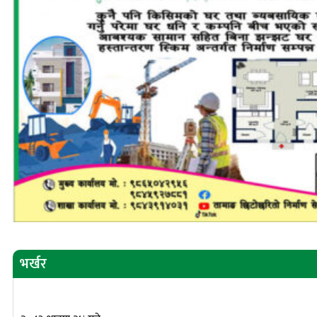
भर्खर