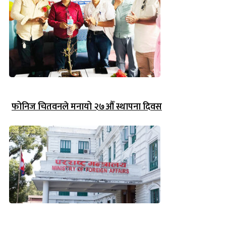
फोनिज चितवनले मनायो २७औँ स्थापना दिवस