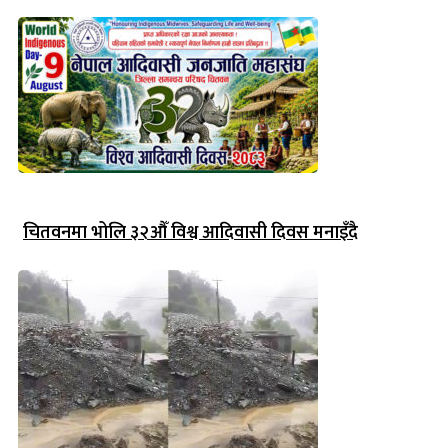
चितवनमा भोलि ३२औँ विश्व आदिवासी दिवस मनाइँदै