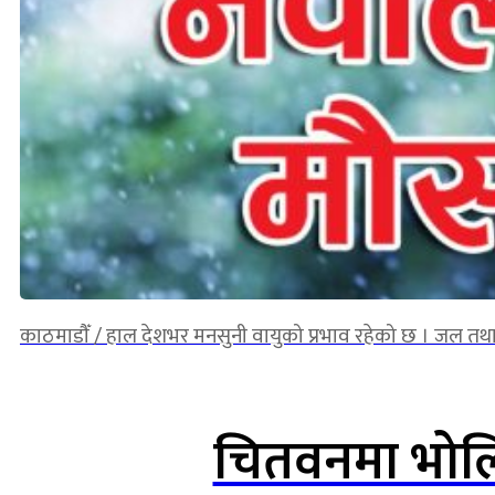
काठमाडौँ / हाल देशभर मनसुनी वायुको प्रभाव रहेको छ । जल त
चितवनमा भोलि