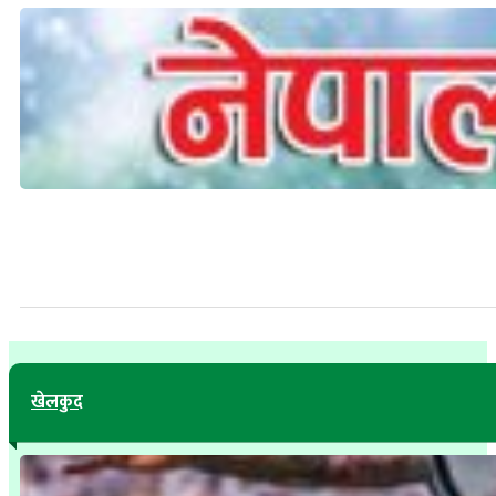
खेलकुद