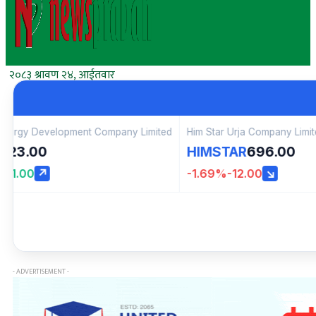
२०८३ श्रावण २४, आईतवार
imited
Him Star Urja Company Limited
Shreenagar Agritech In
HIMSTAR
696.00
SAIL
1,090.00
-1.69%
-12.00
↘
-0.82%
-9.00
↘
- ADVERTISEMENT -