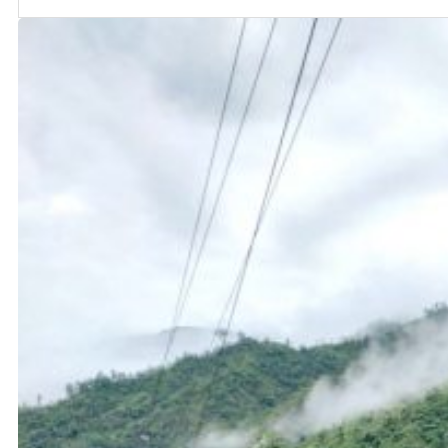
२०८३ श्रावण २२ गते
फोनिज चितवनले मनायो २७औँ स्थापना दिवस