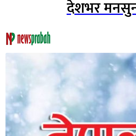
देशभर मनसुन स