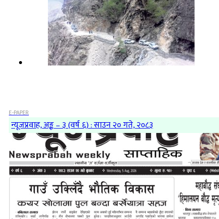
E-PAPER
न्यूजप्रवाह, अङ्क – ३ (वर्ष ६) : साउन २० गते, २०८३