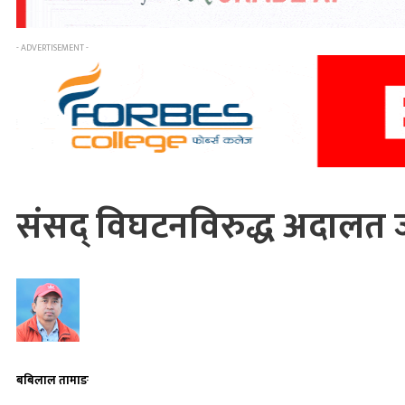
- ADVERTISEMENT -
संसद् विघटनविरुद्ध अदालत ज
बबिलाल तामाङ