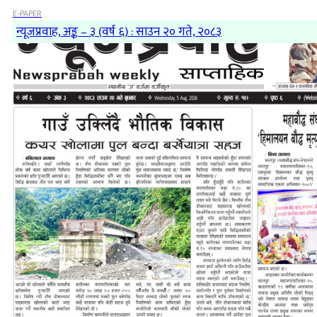
E-PAPER
न्यूजप्रवाह, अङ्क – ३ (वर्ष ६) : साउन २० गते, २०८३