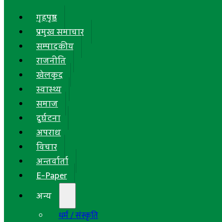
गृहपृष्ठ
प्रमुख समाचार
सम्पादकीय
राजनीति
खेलकुद
स्वास्थ्य
समाज
दुर्घटना
अपराध
विचार
अन्तर्वार्ता
E-Paper
अन्य
धर्म / संस्कृति