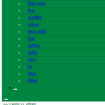
विचित्र संसार
विपद्
अन्तर्राष्ट्रिय
मनोरञ्जन
सूचना-प्रविधि
शिक्षा
राशीफल
आर्थिक
पर्यटन
देश
मौसम
भिडियो
२०८३ श्रावण २३, शनिबार