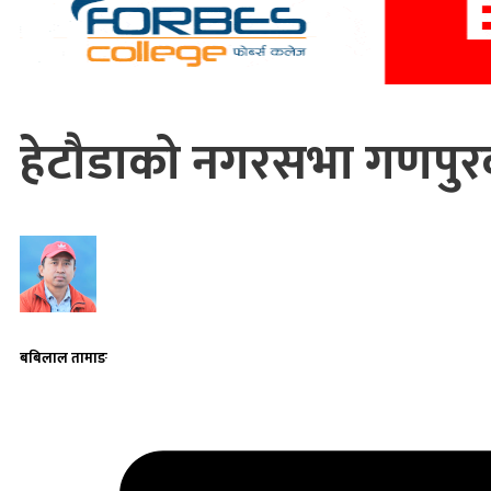
हेटौडाको नगरसभा गणपुरक
बबिलाल तामाङ