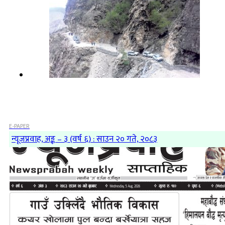
E-PAPER
न्यूजप्रवाह, अङ्क – ३ (वर्ष ६) : साउन २० गते, २०८३