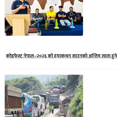
कोडफेस्ट नेपाल–२०२६ को हयाकथन साउनको अन्तिम साता हुने