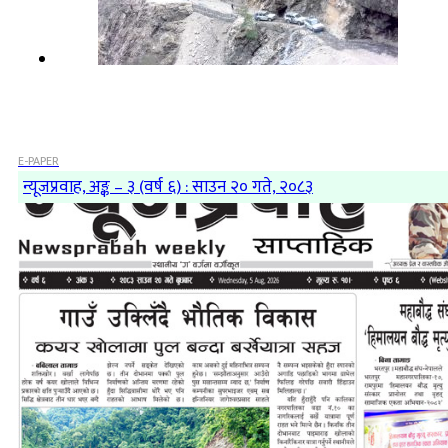
E-PAPER
न्यूजप्रवाह, अङ्क – ३ (वर्ष ६) : साउन २० गते, २०८३