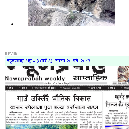
E-PAPER
न्यूजप्रवाह, अङ्क – ३ (वर्ष ६) : साउन २० गते, २०८३