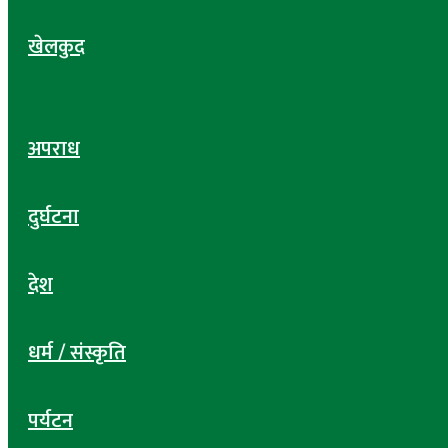
खेलकुद
अपराध
दुर्घटना
देश
धर्म / संस्कृति
पर्यटन