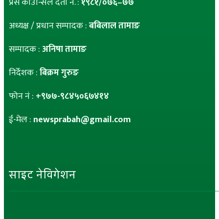
प्रेस काउन्सिल दर्ता नं. :
१९८१/०७६–७७
अध्यक्ष / प्रधान सम्पादक :
बबिलाल तामाङ
सम्पादक :
अनिषा तामाङ
निर्देशक :
बिक्रम गुरुङ
फोन नं :
+९७७-९८४५०६७४१४
ई-मेल :
newsprabah@gmail.com
साइट नेविगेशन