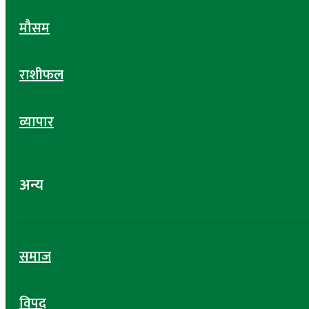
मौसम
राशीफल
व्यापार
अन्य
समाज
विपद्