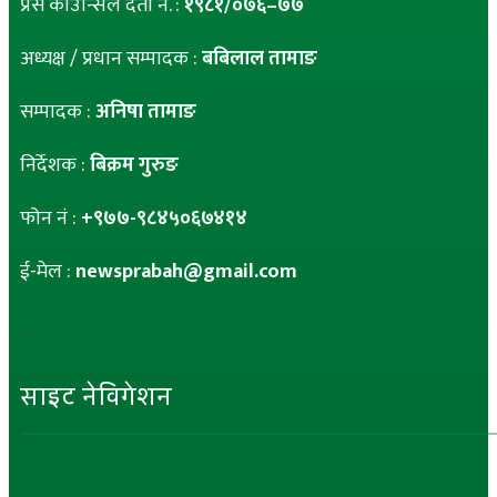
प्रेस काउन्सिल दर्ता नं. :
१९८१/०७६–७७
अध्यक्ष / प्रधान सम्पादक :
बबिलाल तामाङ
सम्पादक :
अनिषा तामाङ
निर्देशक :
बिक्रम गुरुङ
फोन नं :
+९७७-९८४५०६७४१४
ई-मेल :
newsprabah@gmail.com
साइट नेविगेशन