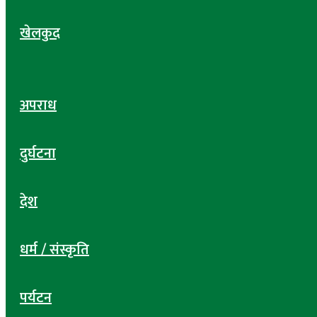
खेलकुद
अपराध
दुर्घटना
देश
धर्म / संस्कृति
पर्यटन