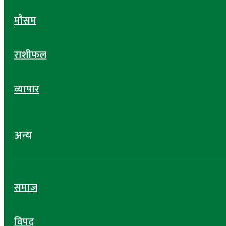
मौसम
राशीफल
व्यापार
अन्य
समाज
विपद्