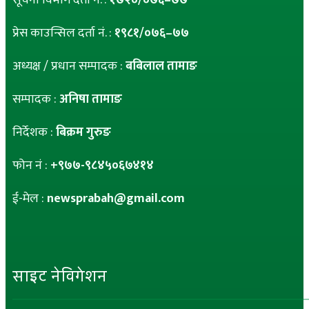
सूचना विभाग दर्ता नं. :
१७२०/०७६–७७
प्रेस काउन्सिल दर्ता नं. :
१९८१/०७६–७७
अध्यक्ष / प्रधान सम्पादक :
बबिलाल तामाङ
सम्पादक :
अनिषा तामाङ
निर्देशक :
बिक्रम गुरुङ
फोन नं :
+९७७-९८४५०६७४१४
ई-मेल :
newsprabah@gmail.com
साइट नेविगेशन