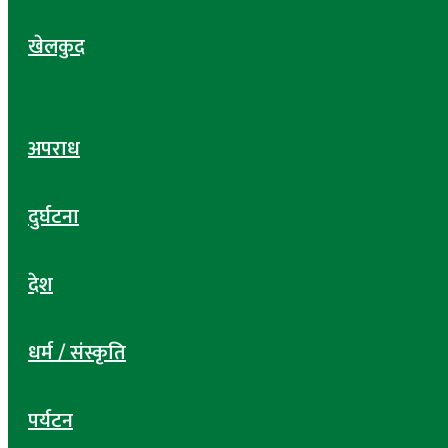
खेलकुद
अपराध
दुर्घटना
देश
धर्म / संस्कृति
पर्यटन