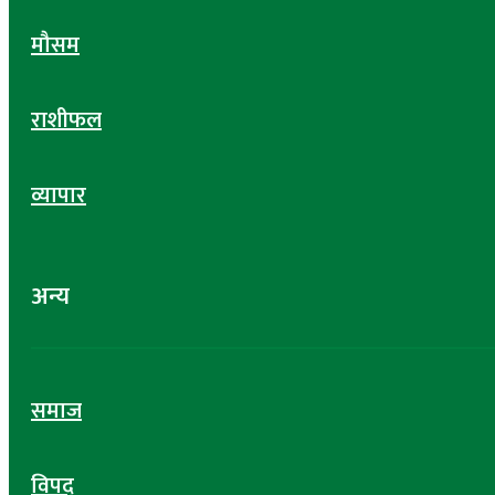
मौसम
राशीफल
व्यापार
अन्य
समाज
विपद्