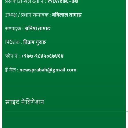
प्रेस काउन्सिल दर्ता नं. :
१९८१/०७६–७७
अध्यक्ष / प्रधान सम्पादक :
बबिलाल तामाङ
सम्पादक :
अनिषा तामाङ
निर्देशक :
बिक्रम गुरुङ
फोन नं :
+९७७-९८४५०६७४१४
ई-मेल :
newsprabah@gmail.com
साइट नेविगेशन