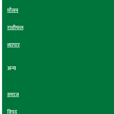
मौसम
राशीफल
व्यापार
अन्य
समाज
विपद्