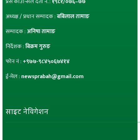
प्रेस काउन्सिल दर्ता नं. :
१९८१/०७६–७७
अध्यक्ष / प्रधान सम्पादक :
बबिलाल तामाङ
सम्पादक :
अनिषा तामाङ
निर्देशक :
बिक्रम गुरुङ
फोन नं :
+९७७-९८४५०६७४१४
ई-मेल :
newsprabah@gmail.com
साइट नेविगेशन