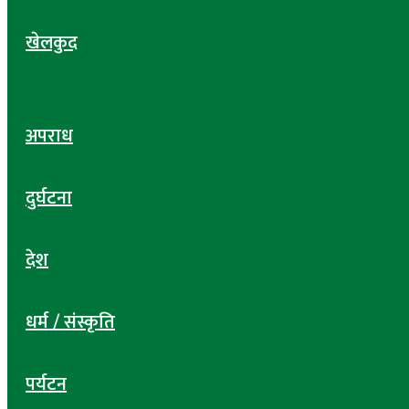
खेलकुद
अपराध
दुर्घटना
देश
धर्म / संस्कृति
पर्यटन