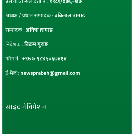
प्रेस काउन्सिल दर्ता नं. :
१९८१/०७६–७७
अध्यक्ष / प्रधान सम्पादक :
बबिलाल तामाङ
सम्पादक :
अनिषा तामाङ
निर्देशक :
बिक्रम गुरुङ
फोन नं :
+९७७-९८४५०६७४१४
ई-मेल :
newsprabah@gmail.com
साइट नेविगेशन