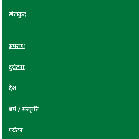
खेलकुद
अपराध
दुर्घटना
देश
धर्म / संस्कृति
पर्यटन