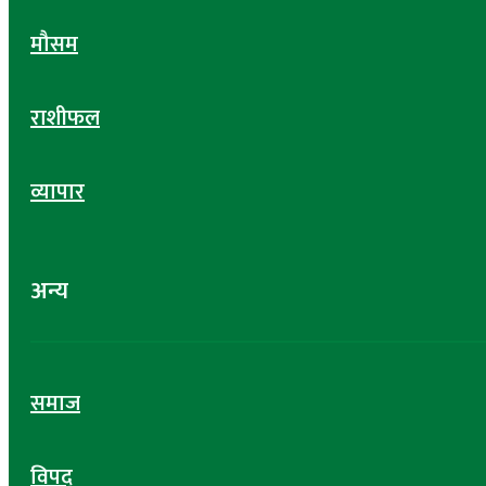
मौसम
राशीफल
व्यापार
अन्य
समाज
विपद्