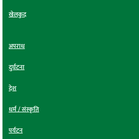
खेलकुद
अपराध
दुर्घटना
देश
धर्म / संस्कृति
पर्यटन