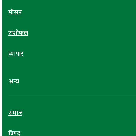
मौसम
राशीफल
व्यापार
अन्य
समाज
विपद्