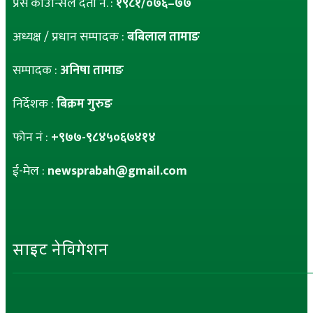
प्रेस काउन्सिल दर्ता नं. :
१९८१/०७६–७७
अध्यक्ष / प्रधान सम्पादक :
बबिलाल तामाङ
सम्पादक :
अनिषा तामाङ
निर्देशक :
बिक्रम गुरुङ
फोन नं :
+९७७-९८४५०६७४१४
ई-मेल :
newsprabah@gmail.com
साइट नेविगेशन