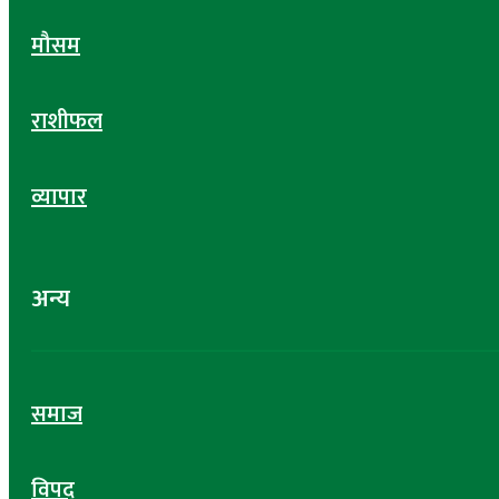
मौसम
राशीफल
व्यापार
अन्य
समाज
विपद्