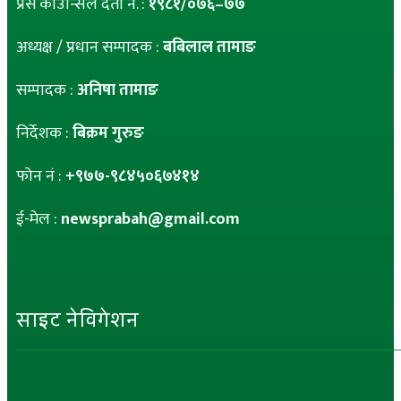
प्रेस काउन्सिल दर्ता नं. :
१९८१/०७६–७७
अध्यक्ष / प्रधान सम्पादक :
बबिलाल तामाङ
सम्पादक :
अनिषा तामाङ
निर्देशक :
बिक्रम गुरुङ
फोन नं :
+९७७-९८४५०६७४१४
ई-मेल :
newsprabah@gmail.com
साइट नेविगेशन