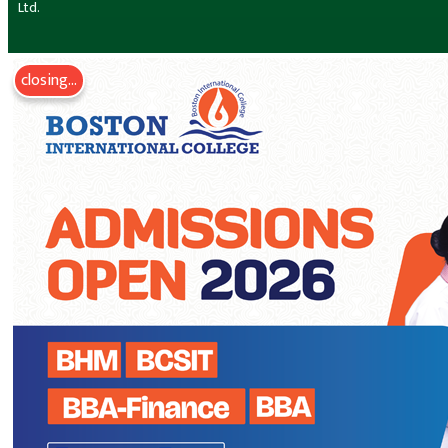
Ltd.
closing...