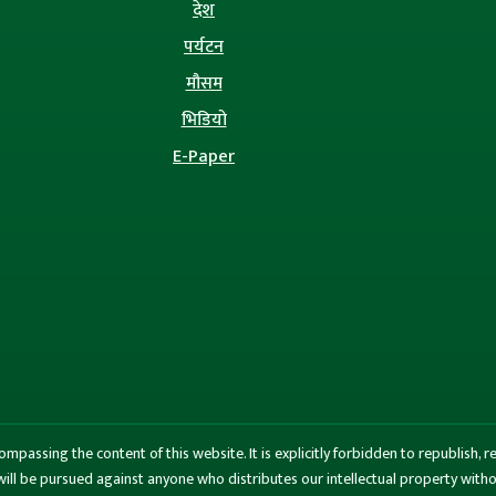
देश
पर्यटन
मौसम
भिडियो
E-Paper
ssing the content of this website. It is explicitly forbidden to republish, rew
n will be pursued against anyone who distributes our intellectual property wi