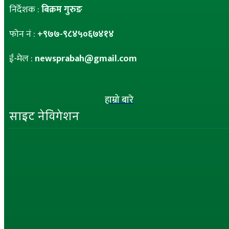
निर्देशक :
बिक्रम गुरुङ
फोन नं :
+९७७-९८४५०६७४१४
ई-मेल :
newsprabah@gmail.com
हाम्रो बारे
साइट नेविगेशन