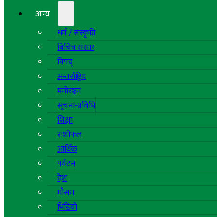
अन्य
धर्म / संस्कृति
विचित्र संसार
विपद्
अन्तर्राष्ट्रिय
मनोरञ्जन
सूचना-प्रविधि
शिक्षा
राशीफल
आर्थिक
पर्यटन
देश
मौसम
भिडियो