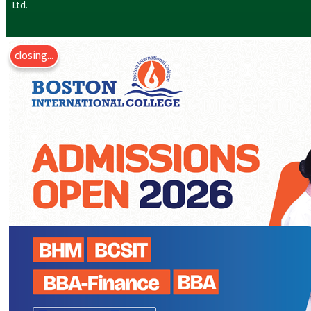
Ltd.
closing...