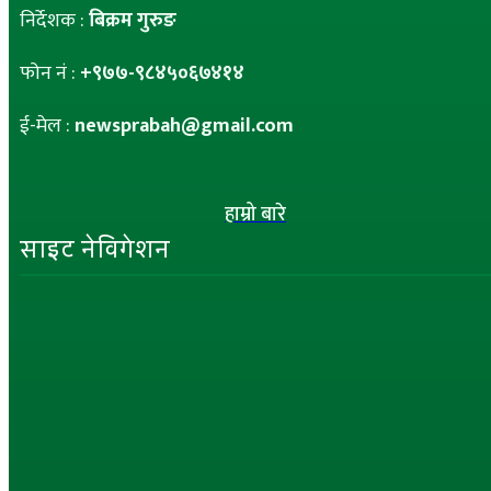
निर्देशक :
बिक्रम गुरुङ
फोन नं :
+९७७-९८४५०६७४१४
ई-मेल :
newsprabah@gmail.com
हाम्रो बारे
साइट नेविगेशन