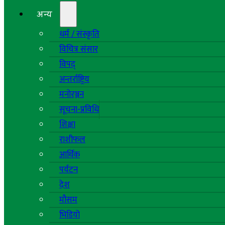
अन्य
धर्म / संस्कृति
विचित्र संसार
विपद्
अन्तर्राष्ट्रिय
मनोरञ्जन
सूचना-प्रविधि
शिक्षा
राशीफल
आर्थिक
पर्यटन
देश
मौसम
भिडियो