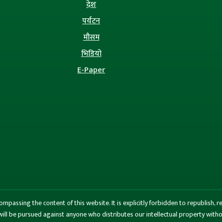
देश
पर्यटन
मौसम
भिडियो
E-Paper
ssing the content of this website. It is explicitly forbidden to republish, rew
n will be pursued against anyone who distributes our intellectual property wi