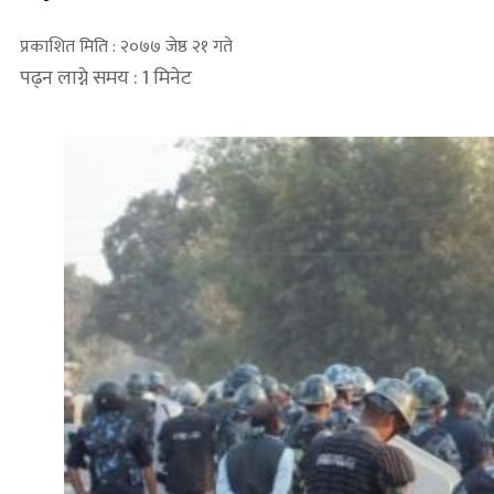
प्रकाशित मिति : २०७७ जेष्ठ २१ गते
पढ्न लाग्ने समय : 1 मिनेट