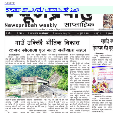
E-PAPER
न्यूजप्रवाह, अङ्क – ३ (वर्ष ६) : साउन २० गते, २०८३