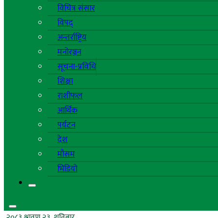
विचित्र संसार
विपद्
अन्तर्राष्ट्रिय
मनोरञ्जन
सूचना-प्रविधि
शिक्षा
राशीफल
आर्थिक
पर्यटन
देश
मौसम
भिडियो
२०८३ श्रावण २३, शनिबार