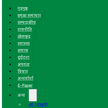
गृहपृष्ठ
प्रमुख समाचार
सम्पादकीय
राजनीति
खेलकुद
स्वास्थ्य
समाज
दुर्घटना
अपराध
विचार
अन्तर्वार्ता
E-Paper
अन्य
धर्म / संस्कृति