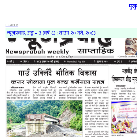
मुल
E-PAPER
न्यूजप्रवाह, अङ्क – ३ (वर्ष ६) : साउन २० गते, २०८३