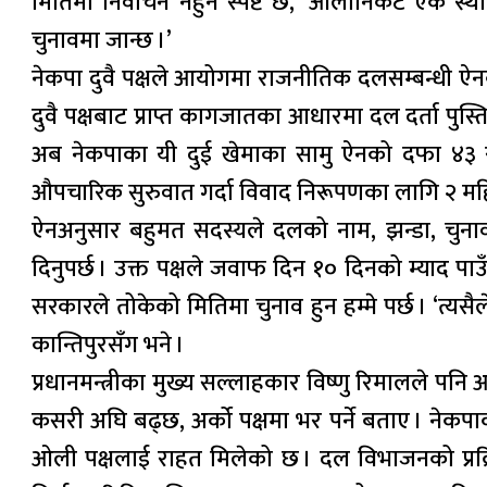
मितिमा निर्वाचन नहुने स्पष्टै छ,’ ओलीनिकट एक स
चुनावमा जान्छ ।’
नेकपा दुवै पक्षले आयोगमा राजनीतिक दलसम्बन्धी ऐन
दुवै पक्षबाट प्राप्त कागजातका आधारमा दल दर्ता पुस्
अब नेकपाका यी दुई खेमाका सामु ऐनको दफा ४३ र ४
औपचारिक सुरुवात गर्दा विवाद निरूपणका लागि २ महि
ऐनअनुसार बहुमत सदस्यले दलको नाम, झन्डा, चुनाव
दिनुपर्छ । उक्त पक्षले जवाफ दिन १० दिनको म्याद पा
सरकारले तोकेको मितिमा चुनाव हुन हम्मे पर्छ । ‘त्यसैले
कान्तिपुरसँग भने ।
प्रधानमन्त्रीका मुख्य सल्लाहकार विष्णु रिमालले पन
कसरी अघि बढ्छ, अर्को पक्षमा भर पर्ने बताए । नेकप
ओली पक्षलाई राहत मिलेको छ । दल विभाजनको प्रक्रि