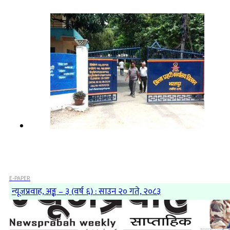
E-PAPER
न्यूजप्रवाह, अङ्क – ३ (वर्ष ६) : साउन २० गते, २०८३