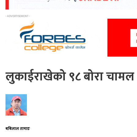
- ADVERTISEMENT -
लुकाईराखेको ९८ बोरा चामल स
बबिलाल तामाङ