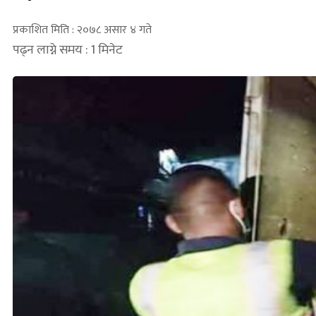
प्रकाशित मिति : २०७८ असार ४ गते
पढ्न लाग्ने समय : 1 मिनेट