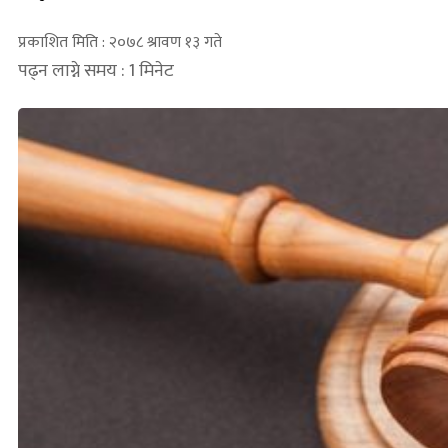
प्रकाशित मिति : २०७८ श्रावण १३ गते
पढ्न लाग्ने समय : 1 मिनेट