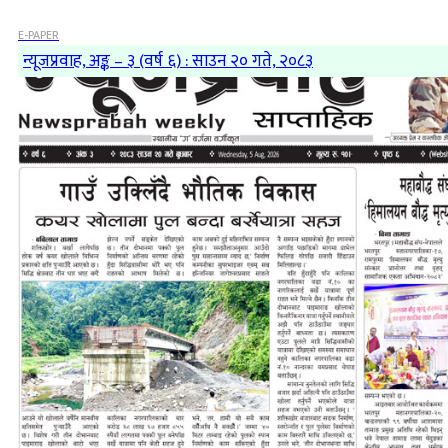
E-PAPER
न्यूजप्रवाह, अङ्क – ३ (वर्ष ६) : साउन २० गते, २०८३