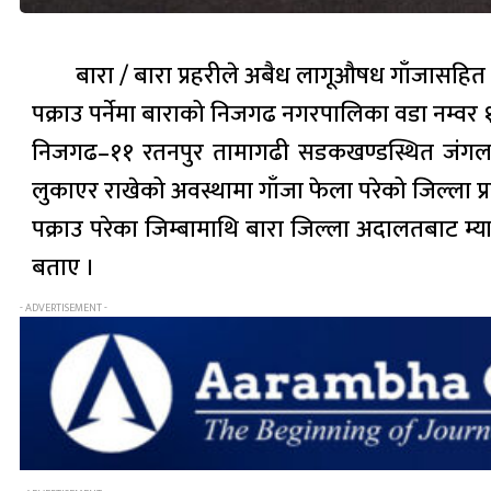
बारा / बारा प्रहरीले अबैध लागूऔषध गाँजासहि
पक्राउ पर्नेमा बाराको निजगढ नगरपालिका वडा नम्वर १
निजगढ–११ रतनपुर तामागढी सडकखण्डस्थित जंगलमा गस
लुकाएर राखेको अवस्थामा गाँजा फेला परेको जिल्ला प्र
पक्राउ परेका जिम्बामाथि बारा जिल्ला अदालतबाट म्य
बताए ।
- ADVERTISEMENT -