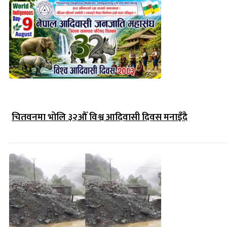
चितवनमा भोलि ३२औँ विश्व आदिवासी दिवस मनाइँदै