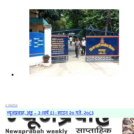
E-PAPER
न्यूजप्रवाह, अङ्क – ३ (वर्ष ६) : साउन २० गते, २०८३