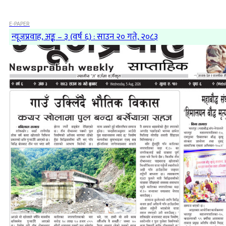
E-PAPER
न्यूजप्रवाह, अङ्क – ३ (वर्ष ६) : साउन २० गते, २०८३