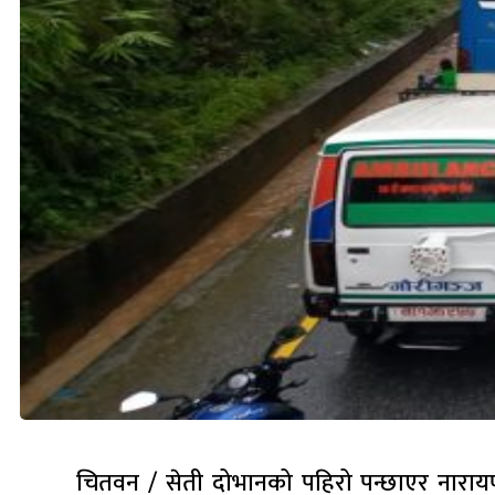
चितवन / सेती दोभानको पहिरो पन्छाएर नाराय