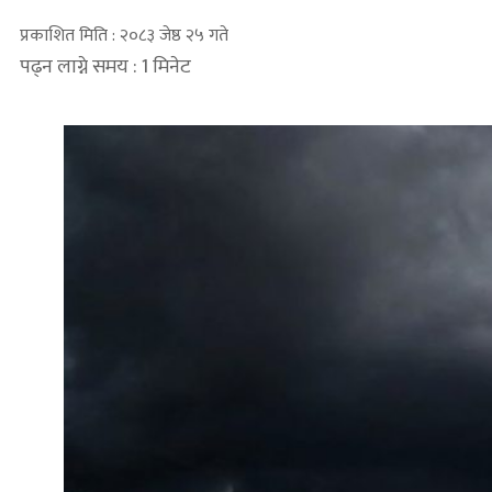
प्रकाशित मिति : २०८३ जेष्ठ २५ गते
पढ्न लाग्ने समय : 1 मिनेट