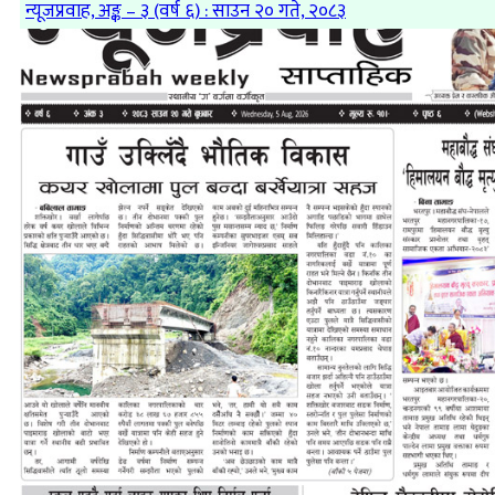
न्यूजप्रवाह, अङ्क – ३ (वर्ष ६) : साउन २० गते, २०८३